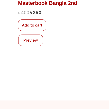
Masterbook Bangla 2nd
৳
400
৳
250
Add to cart
Preview