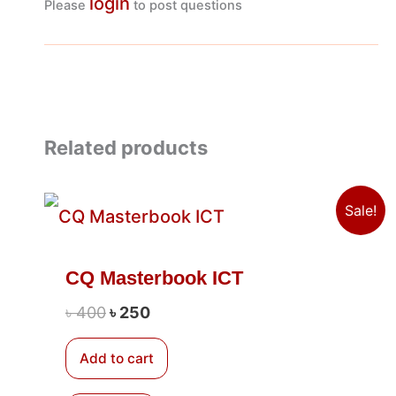
login
Please
to post questions
Related products
Original
Current
Sale!
price
price
was:
is:
৳ 400.
৳ 250.
CQ Masterbook ICT
৳
400
৳
250
Add to cart