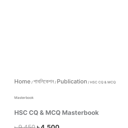
Home
পাবলিকেশন
Publication
/
/
/ HSC CQ & MCQ
Masterbook
HSC CQ & MCQ Masterbook
৳
9,450
৳
4,500