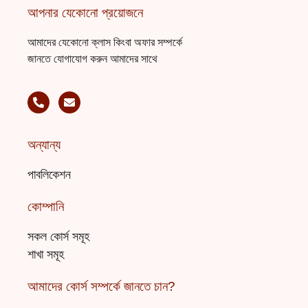
আপনার যেকোনো প্রয়োজনে
আমাদের যেকোনো ক্লাস কিংবা অফার সম্পর্কে
জানতে যোগাযোগ করুন আমাদের সাথে
P
E
h
n
o
v
n
e
e
l
-
o
অন্যান্য
a
p
l
e
t
পাবলিকেশন
কোম্পানি
সকল কোর্স সমূহ
শাখা সমূহ
আমাদের কোর্স সম্পর্কে জানতে চান?