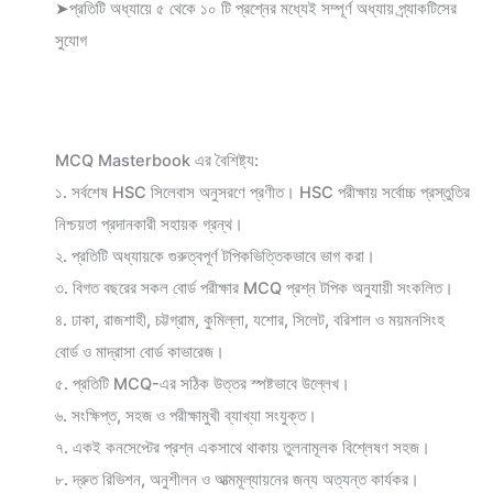
➤প্রতিটি অধ্যায়ে ৫ থেকে ১০ টি প্রশ্নের মধ্যেই সম্পূর্ণ অধ্যায় প্র্যাকটিসের
সুযোগ
MCQ Masterbook এর বৈশিষ্ট্য:
১. সর্বশেষ HSC সিলেবাস অনুসরণে প্রণীত। HSC পরীক্ষায় সর্বোচ্চ প্রস্তুতির
নিশ্চয়তা প্রদানকারী সহায়ক গ্রন্থ।
২. প্রতিটি অধ্যায়কে গুরুত্বপূর্ণ টপিকভিত্তিকভাবে ভাগ করা।
৩. বিগত বছরের সকল বোর্ড পরীক্ষার MCQ প্রশ্ন টপিক অনুযায়ী সংকলিত।
৪. ঢাকা, রাজশাহী, চট্টগ্রাম, কুমিল্লা, যশোর, সিলেট, বরিশাল ও ময়মনসিংহ
বোর্ড ও মাদ্রাসা বোর্ড কাভারেজ।
৫. প্রতিটি MCQ-এর সঠিক উত্তর স্পষ্টভাবে উল্লেখ।
৬. সংক্ষিপ্ত, সহজ ও পরীক্ষামুখী ব্যাখ্যা সংযুক্ত।
৭. একই কনসেপ্টের প্রশ্ন একসাথে থাকায় তুলনামূলক বিশ্লেষণ সহজ।
৮. দ্রুত রিভিশন, অনুশীলন ও আত্মমূল্যায়নের জন্য অত্যন্ত কার্যকর।