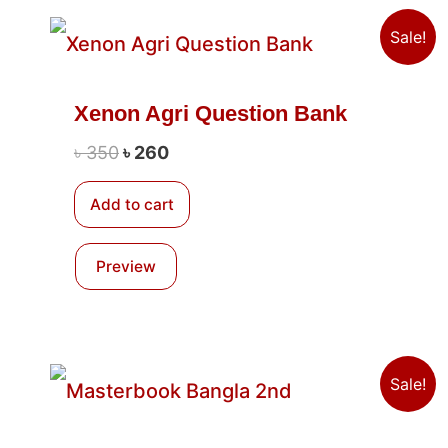
Original
Current
Sale!
price
price
was:
is:
৳ 350.
৳ 260.
Xenon Agri Question Bank
৳
350
৳
260
Add to cart
Preview
Original
Current
Sale!
price
price
was:
is:
৳ 400.
৳ 250.