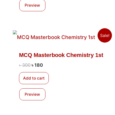
Preview
Original
Current
Sale!
price
price
was:
is:
৳ 300.
৳ 180.
MCQ Masterbook Chemistry 1st
৳
300
৳
180
Add to cart
Preview